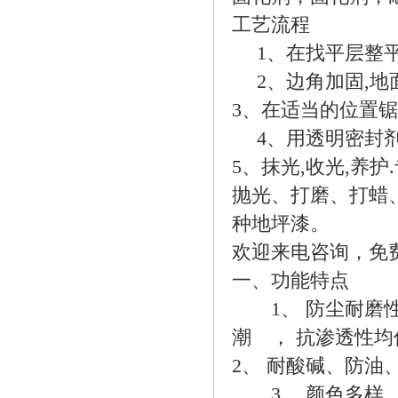
工艺流程
1、在找平层整平
2、边角加固,地面
3、在适当的位置
4、用透明密封剂辊
5、抹光,收光,养
抛光、打磨、打蜡
种地坪漆。
欢迎来电咨询，免
一、功能特点
1、 防尘耐磨性
潮 ， 抗渗透性
2、 耐酸碱、防
3、 颜色多样