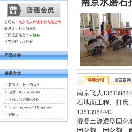
南京水磨石
·公司名：
南京飞人环境工程有限公司
·联系人：孙上海先生
·工商注册信息：
未核实
·所在地区：江苏省
产品分类
联系方式
详细介绍
留言咨询
联系人：孙上海先生
南京飞人13813984
电话：025-84192004
手机：13770600049
石地面工程、打磨
Email：njbaojie2013@qq.com
13813984446
官网：
混凝土渗透型固化
固化剂，固化剂，