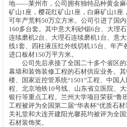
地——莱州市，公司拥有独特品种黄金麻
矿山1座，樱花红矿山1座，白麻矿山1座
可年产荒料50万立方米。公司引进了国
160多台套。其中意大利砂锯6台、大理
连续磨机2台、大理石连续磨机1台、意
线1套、四柱液压红外线切机15台、年产
进口板材150万平方米。
公司先后承接了全国二十多个省区的3
幕墙和装饰装修工程的石材供应业务。其
楼、国家近控管系统“1501”工程、中国人民
程、北京地铁10号线、山东省立医院、
银行等重点工程。兰州大学项目荣获“鲁班
工程被评为全国第二届“华表杯”优质石
关礼堂和大连开建阳光馨苑均被评为全国
石材装饰奖。