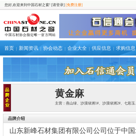
您好,欢迎来到中国石材之窗!
[请登录]
[免费注册]
首页
新闻资讯
协会动态
企业大全
供应信息
求购信息
|
|
|
|
|
黄金麻
主营：燕山绿、沙漠绿洲1#、沙漠绿洲2#、七彩玉.
品牌介绍
山东新峰石材集团有限公司公司位于中国