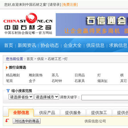
您好,欢迎来到中国石材之窗!
[请登录]
[免费注册]
首页
新闻资讯
协会动态
企业大全
供应信息
求购信息
|
|
|
|
|
您当前位置：
首页
>
供应
>
石材工艺
>
灯
按行业筛选
精品雕刻
雕刻装饰
茶几
日用品
灯
棋
笔筒
盒子
石时钟
石家具
烟灰缸
其它
缩小搜索范围
调整关键字：
全部信息
供应产品
提供服务
提供加工
提供
供应信息/公司