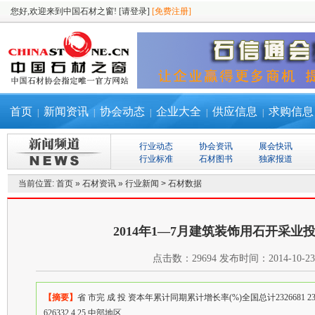
您好,欢迎来到中国石材之窗!
[请登录]
[免费注册]
首页
新闻资讯
协会动态
企业大全
供应信息
求购信息
|
|
|
|
|
行业动态
协会资讯
展会快讯
行业标准
石材图书
独家报道
当前位置:
首页
»
石材资讯
»
行业新闻
>
石材数据
2014年1—7月建筑装饰用石开采业
点击数：
29694
发布时间：
2014-10-23
【摘要】
省 市完 成 投 资本年累计同期累计增长率(%)全国总计2326681 23201
626332 4.25 中部地区....