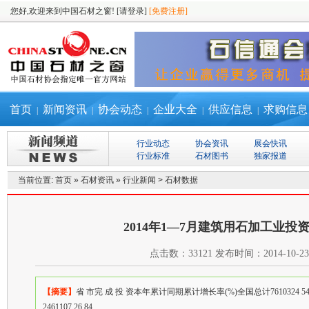
您好,欢迎来到中国石材之窗!
[请登录]
[免费注册]
首页
新闻资讯
协会动态
企业大全
供应信息
求购信息
|
|
|
|
|
行业动态
协会资讯
展会快讯
行业标准
石材图书
独家报道
当前位置:
首页
»
石材资讯
»
行业新闻
>
石材数据
2014年1—7月建筑用石加工业投
点击数：
33121
发布时间：
2014-10-23
【摘要】
省 市完 成 投 资本年累计同期累计增长率(%)全国总计7610324 54629
2461107 26.84 ....