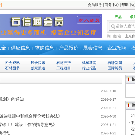
]
会员服务
|
商务中心
|
帮助中
产品
求
热门搜索：
山东
大全
供应信息
求购信息
产品报价
展会信息
企业招聘
|
|
|
|
|
|
协会资讯
展会快讯
石材养护
机械新闻
石雕新闻
石材图书
独家报道
工程项目
行业报告
国际贸易
规
2026-7-10
”规划》的通知
2026-6-17
2026-5-21
《碳达峰碳中和综合评价考核办法》
·
2
2026-4-30
·
中
零碳工厂建设工作的指导意见》
2026-1-21
·
石
新行动
2026-1-21