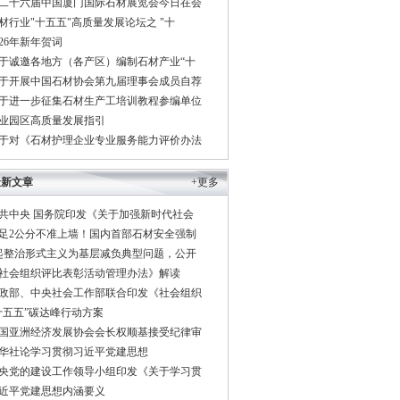
二十六届中国厦门国际石材展览会今日在会
材行业"十五五"高质量发展论坛之 "十
026年新年贺词
于诚邀各地方（各产区）编制石材产业“十
于开展中国石材协会第九届理事会成员自荐
于进一步征集石材生产工培训教程参编单位
业园区高质量发展指引
于对《石材护理企业专业服务能力评价办法
最新文章
+更多
共中央 国务院印发《关于加强新时代社会
足2公分不准上墙！国内首部石材安全强制
起整治形式主义为基层减负典型问题，公开
社会组织评比表彰活动管理办法》解读
政部、中央社会工作部联合印发《社会组织
十五五”碳达峰行动方案
国亚洲经济发展协会会长权顺基接受纪律审
华社论学习贯彻习近平党建思想
央党的建设工作领导小组印发《关于学习贯
近平党建思想内涵要义