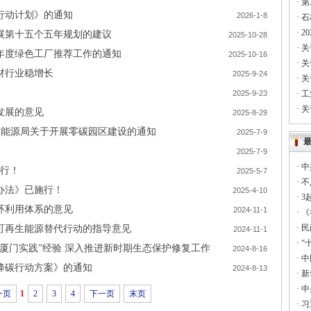
·
第
行动计划》的通知
2026-1-8
·
石
·
2
展第十五个五年规划的建议
2025-10-28
·
关
5年度绿色工厂推荐工作的通知
2025-10-16
·
关
材行业稳增长
2025-9-24
·
关
2025-9-23
·
工
·
关
发展的意见
2025-8-29
家能源局关于开展零碳园区建设的通知
2025-7-9
2025-7-9
·
中
施行！
2025-5-7
·
不
办法》已施行！
2025-4-10
·
3
环利用体系的意见
2024-11-1
·
《
·
民
可再生能源替代行动的指导意见
2024-11-1
·
“
厦门实践”经验 深入推进新时期生态保护修复工作
2024-8-16
·
中
能降碳行动方案》的通知
2024-8-13
·
新
·
中
一页
1
2
3
4
下一页
末页
·
习