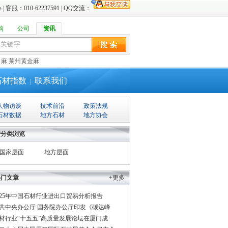
心
| 客服：010-62237591 | QQ交流：
购
公司
资讯
白麻
莱州黄金麻
石材指数
联系我们
|
人物访谈
技术前沿
政策法规
石材数据
地方石材
地方协会
按分类浏览
国家层面
地方层面
热门文章
+更多
025年中国石材行业进出口贸易分析报告
共中央办公厅 国务院办公厅印发《碳达峰
材行业“十五五”高质量发展论坛在厦门成