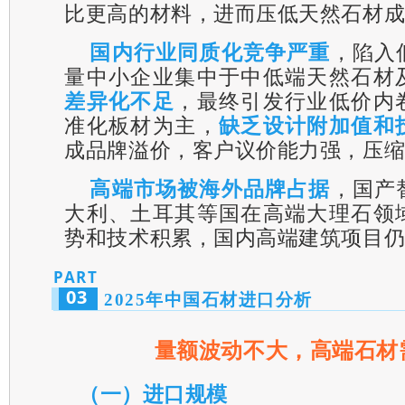
比更高的材料，进而压低天然石材
国内行业同质化竞争严重
，陷入
量中小企业集中于中低端天然石材
差异化不足
，最终引发行业低价内
准化板材为主，
缺乏设计附加值和
成品牌溢价，客户议价能力强，压
高端市场被海外品牌占据
，国产
大利、土耳其等国在高端大理石领
势和技术积累，国内高端建筑项目
PART
0
3
2025
年中国石材进口分析
量额波动不大，高端石材
（一）进口规模