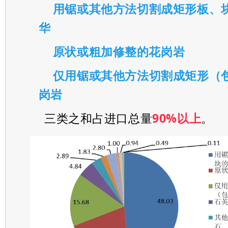
用锯或其他方法切割成矩形板、
华
原状或粗加修整的花岗岩
仅用锯或其他方法切割成矩形（
岗岩
三类之和占进口总量
90%以上
。