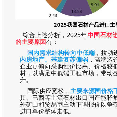
2025
我国石材产品进口主
综合上述分析，2025年
中国石材
的主要原因
有：
国内需求结构转向中低端
，拉动
内房地产、基建复苏偏弱
，高端装
企业更倾向采购性价比高、价格较
材，以满足中低端工程市场，带动
升。
国际供应宽松，
主要来源国价格
其、巴西等主流石材出口国产能释
外矿山和贸易商主动下调报价以争
进口单价整体走低。