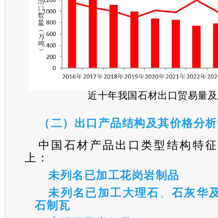
近十年我国石材出口贸易量及
（二）出口产品结构及其价格分析
中国石材产品出口类型结构特征
上：
未列名已加工花岗岩制品
未列名已加工大理石
、
石灰华
石制瓦