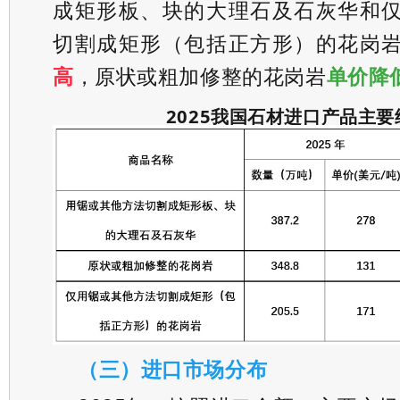
成矩形板、块的大理石及石灰华和
切割成矩形（包括正方形）的花岗
高
，原状或粗加修整的花岗岩
单价降
2025
我国石材进口产品主要
（三）进口市场分布