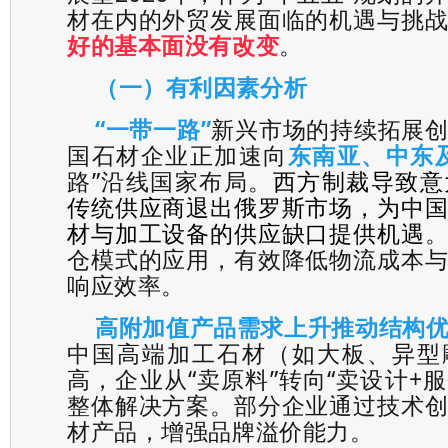
材在内的外贸发展面临的机遇与挑
好的基本面没有改变
。
（一）有利因素分析
“
一带一路
”
新兴市场的持续拓展
国石材企业正加速向
东南亚、中东
路
”
沿线国家布局。
西方制裁导致意
传统供应商退出俄罗斯市场，为中
材与加工设备的供应缺口提供机遇
仓模式的应用，有效降低物流成本
响应效率。
高附加值产品需求上升推动结构
中国高端加工石材（如大板、异型
高，企业从
“
卖原料
”
转向
“
卖设计
+
服
整体解决方案。部分企业通过技术
材产品，增强品牌溢价能力。