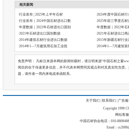
相关新闻
·
行业发布 | 2025年上半年石材
·
2024年度中国石材
·
行业发布｜2024中国石材进出口数
·
2025年前三季度石
·
年度数据｜2022年石材进出口国别
·
年度数据｜2022年
·
2021年石材进出口国别数据
·
2021年石材进出口
·
2014年建筑石材行业进出口数据
·
2015年新疆石材行
·
2014年1—7月建筑用石加工业投
·
2014年1—7月建筑
免责声明： 凡标注来源本网的新闻转载时，请注明来源“中国石材之窗ww.chin
闻目的在于传递更多信息，并不代表本网赞同其观点和对其真实性负责。
题，请作者一周内来电或来函联系。
关于我们
|
联系我们
|
广告服
Copyright 1998 Chi
网站客服电话
中国石材协会电话：010-88084883 01
Email：cs2008@