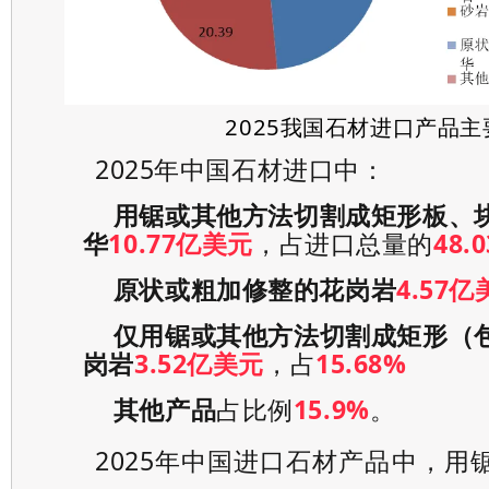
2025
我国石材进口产品主
2025年中国石材进口中：
用锯或其他方法切割成矩形板、
华
10.77亿美元
，占进口总量的
48.
原状或粗加修整的花岗岩
4.57
仅用锯或其他方法切割成矩形（
岗岩
3.52亿美元
，占
15.68%
其他产品
占比例
15.9%
。
2025年中国进口石材产品中，用