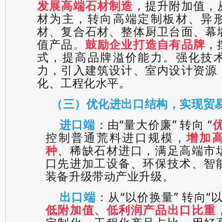
发展高端石材制造
，提升附加值，
材为主，转向高端定制板材、异
材、复合石材、整体厨卫台面、幕
值产品
。
鼓励企业打造自有品牌
，
式，提高品牌溢价能力。强化技
力，引入建筑设计、室内设计资源
化、工程化水平。
（三）优化进出口结构，实现贸
进口端
：由“量大价廉” 转向 “
控制普通荒料进口规模，
增加
种
、稀缺石材进口，满足高端市
口先进加工设备、环保技术、智
装备升级带动产业升级。
出口端
：从“以价换量” 转向“
低附加值、低利润产品出口比重