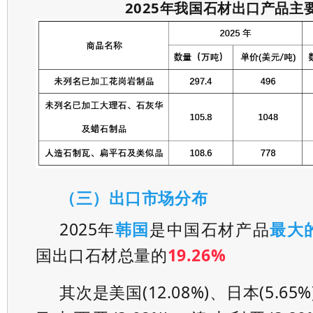
2025年
我国石材出口产品主
（三）出口市场分布
2025
年
韩国
是中国石材产品
最大
国出口石材总量的
19.26%
其次是美国(
12.08%
)、日本
(
5.65%