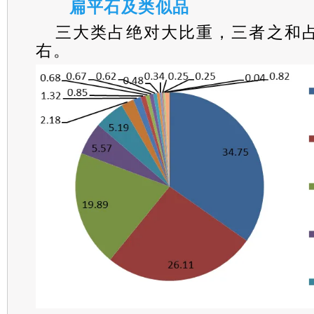
扁平石及类似品
三大类占绝对大比重，三者之和占
右。