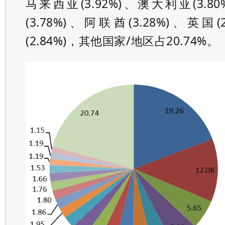
马来西亚
(
3.92%
)
、澳大利亚
(
3.80
(
3.78%
)
、阿联酋
(
3.28%
)
、英国
(
(
2.84%
)
，其他国家
/
地区占
20.74%
。