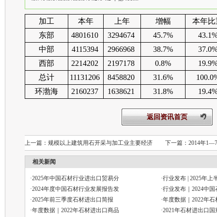
加工
本年
上年
增幅
本年比
东部
4801610
3294674
45.7%
43.1
中部
4115394
2966968
38.7%
37.0
西部
2214202
2197178
0.8%
19.9
总计
11131206
8458820
31.6%
100.0
环渤海
2160237
1638621
31.8%
19.4
返回资讯首页
上一篇：
规模以上建筑用石开采与加工业主要经济
下一篇：
2014年
相关新闻
·
2025年中国石材行业进出口贸易分
·
行业发布 | 2025年
·
2024年度中国石材行业发展报告发
·
行业发布｜2024中
·
2025年前三季度石材进出口简报
·
年度数据｜2022年
·
年度数据｜2022年石材进出口商品
·
2021年石材进出口