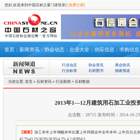
您好,欢迎来到中国石材之窗!
[请登录]
[免费注册]
首页
新闻资讯
协会动态
企业大全
供应信息
求购信息
|
|
|
|
|
行业动态
协会资讯
展会快讯
行业标准
石材图书
独家报道
当前位置:
首页
»
石材资讯
»
行业新闻
>
石材数据
2013年1—12月建筑用石加工业投
点击数：
28715
发布时间：
2014-10-23
【摘要】
加工本年上年增幅本年比重上年同期去年全年本年-上年百分点东部4801
45.7%43.1%38.9%38.9%4.2% 4.2 中部411....