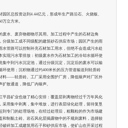
区总投资达到4.44亿元，形成年生产路沿石、火烧板、
0万立方米。
废水、废弃物都物尽其用。加工过程中产生的石材边角
，分级加工成不同级配的建筑砂石供应市场；园区产生的雨
雨水管路可以控制补充石材加工用水，但绝不会造成污水处
本实现污水零排放：初级废水作为石材加工的冷却水循环使
统集中到污水沉淀池，通过分级沉淀，沉淀后的废水可以输
循环使用；沉积物通过约400米长的压力管道输送到轻质砖
材料——轻质砖。工厂采用全围护厂房，降低噪声对厂区外
声扩散通道，降低厂内噪声。
平昌矿业也做了精心安排：覆盖层剥离物经过千万年风化
，采用集中剥离，集中堆放，进行表层绿化处理，留待复垦
运到专门的处理场地，在经过处理后，粗颗粒的作为市场建
盖和制黏土砖。岩石风化层揭露物中的不规则废料，选择较
经破碎加工成建筑用石子和砂供应市场，使矿山在开采过程