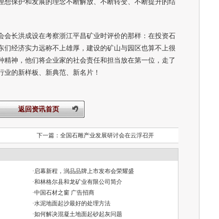
理想保护和发展的理念不断解放、不断转变、不断提升的结
会长洪成设在考察浙江平昌矿业时评价的那样：在投资石
东们经济实力远称不上雄厚，建设的矿山与园区也算不上很
种精神，他们将企业家的社会责任和担当放在第一位，走了
行业的新样板、新典范、新名片！
返回资讯首页
下一篇：
全国石雕产业发展研讨会在云浮召开
·
启幕新程，润品品牌上市发布会荣耀盛
·
和林格尔县和龙矿业有限公司简介
·
中国石材之窗 广告招商
·
水泥地面起沙最好的处理方法
·
如何解决混凝土地面起砂起灰问题