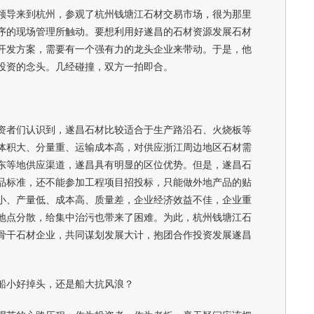
导来到杭州，参观了杭州钱塘江石材交易市场，很为那里
序的现场管理所触动。要想利用好遂昌的石材资源发展石材
开发方案，需要有一个强有力的龙头企业来带动。于是，他
投资的念头。几经碰撞，双方一拍即合。
者们认识到，遂昌石材比较适合于生产路沿石、火烧板等
体积大、分量重、运输成本高，对供应浙江周边地区石材需
东等地供应渠道，遂昌具有明显的区位优势。但是，遂昌石
品标准，还不能参加工程项目招投标，只能做外地产品的贴
小、产量低、成本高、质量差，企业经济效益不佳，企业重
地点分散，给集中治污也带来了困难。为此，杭州钱塘江石
骨干石材企业，共同谋划发展大计，抱团合作投资发展遂昌
小好掉头，还是船大抗风浪？