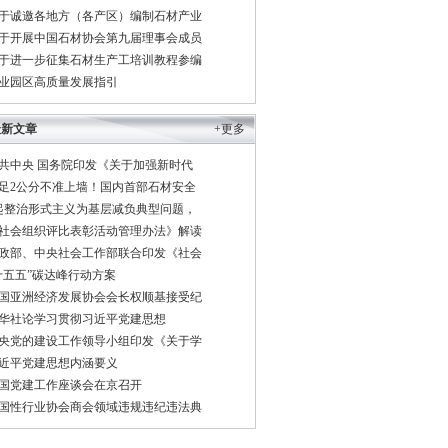
于诚邀各地方（各产区）编制石材产业
于开展中国石材协会第九届理事会成员
于进一步征集石材生产工培训教程参编
业园区高质量发展指引
最新文章
+更多
共中央 国务院印发《关于加强新时代
足2公分不准上墙！国内首部石材安全
起整治形式主义为基层减负典型问题，
社会组织评比表彰活动管理办法》解读
政部、中央社会工作部联合印发《社会
十五五”碳达峰行动方案
国亚洲经济发展协会会长权顺基接受纪
华社论学习贯彻习近平党建思想
央党的建设工作领导小组印发《关于学
近平党建思想内涵要义
国党建工作座谈会在京召开
国性行业协会商会领域违规违纪违法典