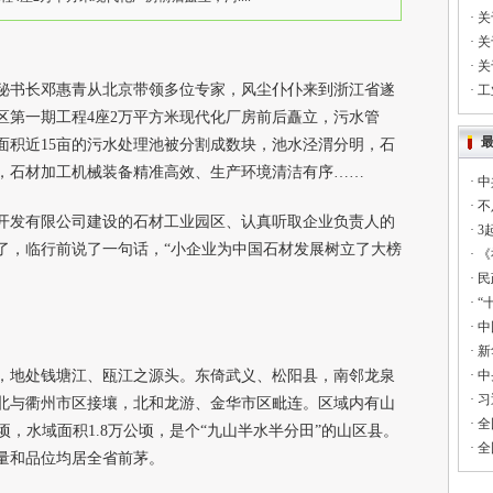
·
关
·
关
·
关
秘书长邓惠青从北京带领多位专家，风尘仆仆来到浙江省遂
·
工
区第一期工程4座2万平方米现代化厂房前后矗立，污水管
面积近15亩的污水处理池被分割成数块，池水泾渭分明，石
，石材加工机械装备精准高效、生产环境清洁有序……
·
中
·
不
发有限公司建设的石材工业园区、认真听取企业负责人的
·
3
了，临行前说了一句话，“小企业为中国石材发展树立了大榜
·
《
·
民
·
“
·
中
·
新
地处钱塘江、瓯江之源头。东倚武义、松阳县，南邻龙泉
·
中
·
习
北与衢州市区接壤，北和龙游、金华市区毗连。区域内有山
·
全
万公顷，水域面积1.8万公顷，是个“九山半水半分田”的山区县。
·
全
储量和品位均居全省前茅。