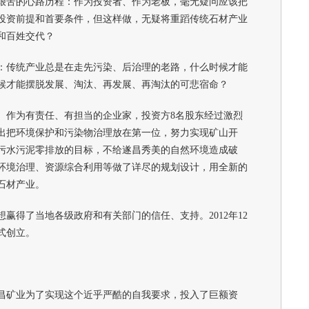
苦的心路历程：作为投资者、作为老板，毫无疑问应该把
投资前提和首要条件，但这样做，无疑将重蹈传统石材产业
和百姓交代？
传统产业总是在走先污染、后治理的老路，什么时候才能
候才能摆脱发展、淘汰、再发展、再淘汰的可悲宿命？
作为有责任、有担当的企业家，投资方8名股东经过激烈
出把环境保护和污染物治理放在第一位，努力实现矿山开
污水污泥零排放的目标，不给遂昌秀美的自然环境造成破
环境治理、资源综合利用等做了详尽的规划设计，用全新的
石材产业。
得了当地各级政府和有关部门的信任、支持。2012年12
式创立。
矿业为了实现这个近乎严酷的自我要求，投入了巨额资