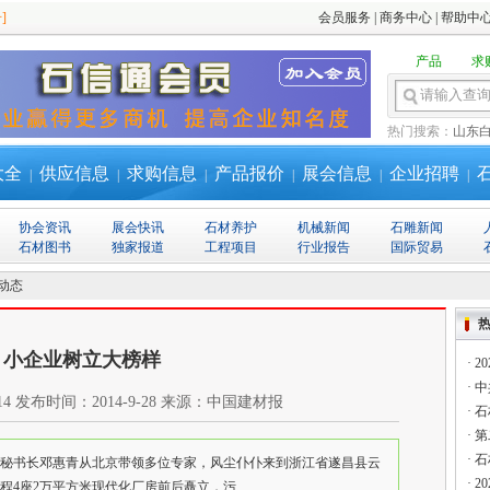
]
会员服务
|
商务中心
|
帮助中
产品
求
热门搜索：
山东
大全
供应信息
求购信息
产品报价
展会信息
企业招聘
|
|
|
|
|
|
协会资讯
展会快讯
石材养护
机械新闻
石雕新闻
石材图书
独家报道
工程项目
行业报告
国际贸易
动态
小企业树立大榜样
·
2
·
中
14
发布时间：
2014-9-28
来源：
中国建材报
·
石
·
第
·
石
会副秘书长邓惠青从北京带领多位专家，风尘仆仆来到浙江省遂昌县云
·
2
4座2万平方米现代化厂房前后矗立，污....