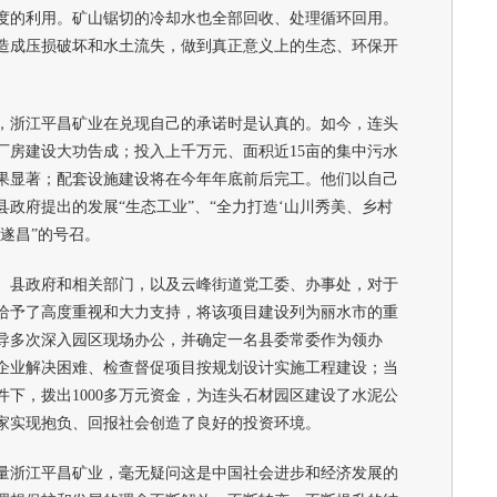
度的利用。矿山锯切的冷却水也全部回收、处理循环回用。
造成压损破坏和水土流失，做到真正意义上的生态、环保开
浙江平昌矿业在兑现自己的承诺时是认真的。如今，连头
厂房建设大功告成；投入上千万元、面积近15亩的集中污水
果显著；配套设施建设将在今年年底前后完工。他们以自己
政府提出的发展“生态工业”、“全力打造‘山川秀美、乡村
遂昌”的号召。
县政府和相关部门，以及云峰街道党工委、办事处，对于
给予了高度重视和大力支持，将该项目建设列为丽水市的重
导多次深入园区现场办公，并确定一名县委常委作为领办
企业解决困难、检查督促项目按规划设计实施工程建设；当
下，拨出1000多万元资金，为连头石材园区建设了水泥公
家实现抱负、回报社会创造了良好的投资环境。
浙江平昌矿业，毫无疑问这是中国社会进步和经济发展的