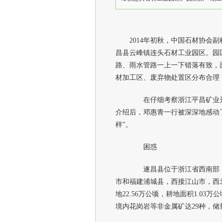
2014年初秋，
中国石材
协会副
昌县云峰镇连头石材工业园区。园
路、雨水管路一上一下错落有致，
材加工区、废弃物处置区分布合理
在仔细考察浙江平昌矿业开
介绍后，邓惠青一行被深深地感动
样”。
困惑
遂昌县位于浙江省西南部，
市和福建浦城县，西接江山市，西
地22.56万公顷，耕地面积1.03
境内花岗岩等非金属矿达29种，