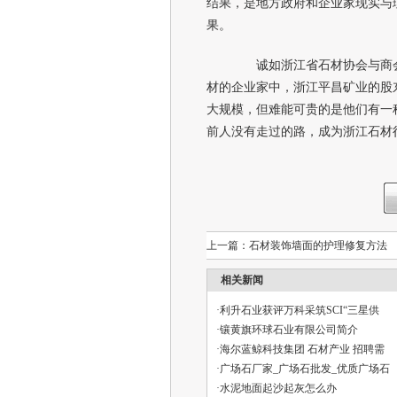
结果，是地方政府和企业家现实与
果。
诚如浙江省石材协会与商会
材的企业家中，浙江平昌矿业的股
大规模，但难能可贵的是他们有一
前人没有走过的路，成为浙江石材
上一篇：
石材装饰墙面的护理修复方法
相关新闻
·
利升石业获评万科采筑SCI“三星供
·
镶黄旗环球石业有限公司简介
·
海尔蓝鲸科技集团 石材产业 招聘需
·
广场石厂家_广场石批发_优质广场石
·
水泥地面起沙起灰怎么办