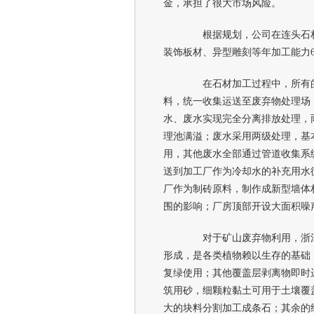
金，承担了很大市场风险。
根据规划，公司在连头石材园
装饰板材、异型雕刻等年加工能力6
在石材加工过程中，所有的
料，统一收集运送至废弃物处理场
水、废水实现完全分离排放处理，
理池满溢；废水采用两级处理，基
用，其他废水全部通过管道收集系
送到加工厂作为冷却水的补充用水
厂作为制砖原料，制作成新型墙体
围的影响；厂房顶部开设大面积噪
对于矿山废弃物利用，浙江
形成，是各类植物赖以生存的基础
复绿使用；其他覆盖层剥离物即时
筑用砂，细颗粒黏土可用于土壤覆
大的块料分割加工成条石；其余的