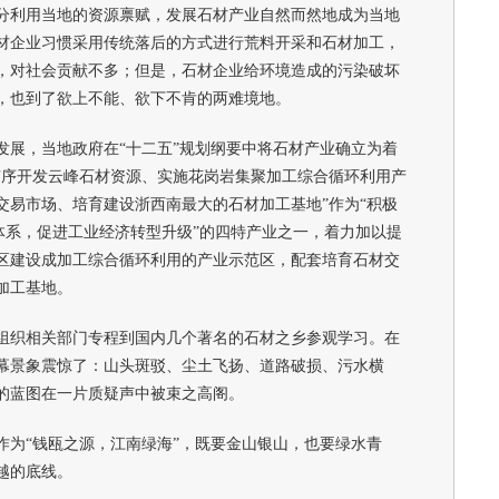
利用当地的资源禀赋，发展石材产业自然而然地成为当地
材企业习惯采用传统落后的方式进行荒料开采和石材加工，
，对社会贡献不多；但是，石材企业给环境造成的污染破坏
，也到了欲上不能、欲下不肯的两难境地。
，当地政府在“十二五”规划纲要中将石材产业确立为着
有序开发云峰石材资源、实施花岗岩集聚加工综合循环利用产
交易市场、培育建设浙西南最大的石材加工基地”作为“积极
体系，促进工业经济转型升级”的四特产业之一，着力加以提
区建设成加工综合循环利用的产业示范区，配套培育石材交
加工基地。
组织相关部门专程到国内几个著名的石材之乡参观学习。在
幕景象震惊了：山头斑驳、尘土飞扬、道路破损、污水横
的蓝图在一片质疑声中被束之高阁。
“钱瓯之源，江南绿海”，既要金山银山，也要绿水青
越的底线。