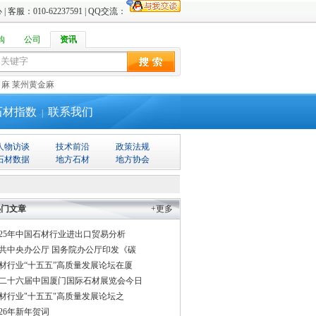
心
| 客服：010-62237591 | QQ交流：
购
公司
资讯
白麻
莱州黄金麻
石材指数
联系我们
|
人物访谈
技术前沿
政策法规
石材数据
地方石材
地方协会
热门文章
+更多
025年中国石材行业进出口贸易分析
共中央办公厅 国务院办公厅印发《碳
材行业“十五五”高质量发展论坛在厦
二十六届中国厦门国际石材展览会今日
材行业"十五五"高质量发展论坛之
026年新年贺词