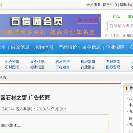
]
会员服务
|
商务中心
|
帮助中
产品
求
热门搜索：
山东
大全
供应信息
求购信息
产品报价
展会信息
企业招聘
|
|
|
|
|
|
协会资讯
展会快讯
石材养护
机械新闻
石雕新闻
石材图书
独家报道
工程项目
行业报告
国际贸易
动态
国石材之窗 广告招商
·
2
·
中
：
240544
发布时间：
2019-3-27
来源：
·
石
·
第
·
石
086728 李工....
·
2