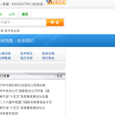
心
| 客服：010-62237591 | QQ交流：
购
公司
资讯
白麻
莱州黄金麻
石材指数
联系我们
|
人物访谈
技术前沿
政策法规
石材数据
地方石材
地方协会
热门文章
+更多
025年中国石材行业进出口贸易分析
共中央办公厅 国务院办公厅印发《碳
材行业“十五五”高质量发展论坛在厦
二十六届中国厦门国际石材展览会今日
材行业"十五五"高质量发展论坛之
026年新年贺词