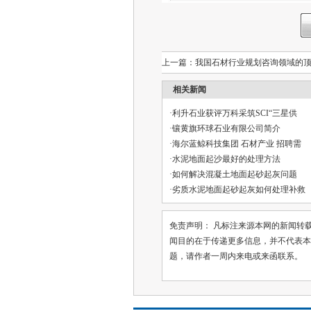
上一篇：
我国石材行业规划咨询领域的
相关新闻
·
利升石业获评万科采筑SCI“三星供
·
镶黄旗环球石业有限公司简介
·
海尔蓝鲸科技集团 石材产业 招聘需
·
水泥地面起沙最好的处理方法
·
如何解决混凝土地面起砂起灰问题
·
劣质水泥地面起砂起灰如何处理补救
免责声明： 凡标注来源本网的新闻转载时，请
闻目的在于传递更多信息，并不代表本
题，请作者一周内来电或来函联系。