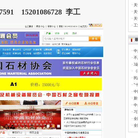
·
关
591 15201086728 李工
·
关
·
关
·
工
·
中
·
不
·
3
·
《
·
民
·
“
·
中
·
新
·
中
·
习
·
全
·
全