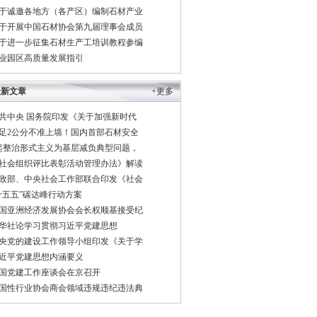
于诚邀各地方（各产区）编制石材产业
于开展中国石材协会第九届理事会成员
于进一步征集石材生产工培训教程参编
业园区高质量发展指引
最新文章
+更多
共中央 国务院印发《关于加强新时代
足2公分不准上墙！国内首部石材安全
起整治形式主义为基层减负典型问题，
社会组织评比表彰活动管理办法》解读
政部、中央社会工作部联合印发《社会
十五五”碳达峰行动方案
国亚洲经济发展协会会长权顺基接受纪
华社论学习贯彻习近平党建思想
央党的建设工作领导小组印发《关于学
近平党建思想内涵要义
国党建工作座谈会在京召开
国性行业协会商会领域违规违纪违法典