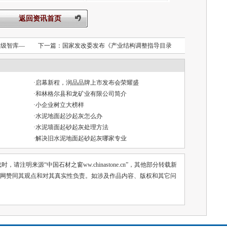
返回资讯首页
顶级智库—
下一篇：
国家发改委发布《产业结构调整指导目录
·
启幕新程，润品品牌上市发布会荣耀盛
·
和林格尔县和龙矿业有限公司简介
·
小企业树立大榜样
·
水泥地面起沙起灰怎么办
·
水泥墙面起砂起灰处理方法
·
解决旧水泥地面起砂起灰哪家专业
注明来源“中国石材之窗ww.chinastone.cn”，其他部分转载新
网赞同其观点和对其真实性负责。如涉及作品内容、版权和其它问