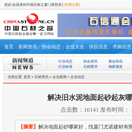
您好,欢迎来到中国石材之窗!
[请登录]
[免费注册]
首页
新闻资讯
协会动态
企业大全
供应信息
求购信息
|
|
|
|
|
行业动态
协会资讯
展会快讯
行业标准
石材图书
独家报道
当前位置:
首页
»
石材资讯
»
企业新闻
>
企业动态
解决旧水泥地面起砂起灰
点击数：
16141
发布时间：
【摘要】
解决地面起砂哪家好，找厦门尤诺建材有