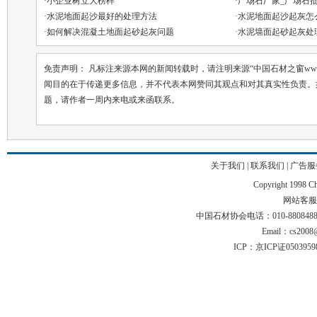
·
小企业树立大榜样
·
广场石厂家_广场石
·
水泥地面起沙最好的处理方法
·
水泥地面起沙起灰怎
·
如何解决混凝土地面起砂起灰问题
·
水泥墙面起砂起灰处
免责声明： 凡标注来源本网的新闻转载时，请注明来源“中国石材之窗ww.chin
闻目的在于传递更多信息，并不代表本网赞同其观点和对其真实性负责。
题，请作者一周内来电或来函联系。
关于我们
|
联系我们
|
广告服
Copyright 1998 Chi
网站客服电话
中国石材协会电话：010-88084883 01
Email：cs2008@
ICP：京ICP证050395