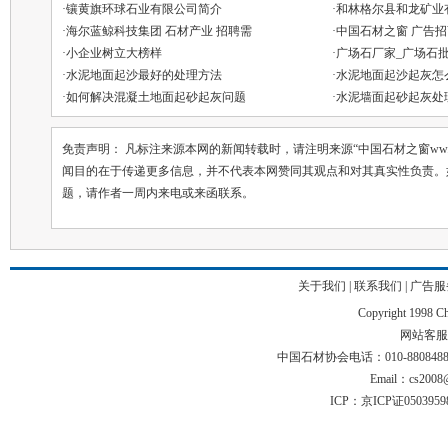
·
镶黄旗环球石业有限公司简介
·
和林格尔县和龙矿业
·
海尔蓝鲸科技集团 石材产业 招聘需
·
中国石材之窗 广告招
·
小企业树立大榜样
·
广场石厂家_广场石
·
水泥地面起沙最好的处理方法
·
水泥地面起沙起灰怎
·
如何解决混凝土地面起砂起灰问题
·
水泥墙面起砂起灰处
免责声明： 凡标注来源本网的新闻转载时，请注明来源“中国石材之窗ww.chin
闻目的在于传递更多信息，并不代表本网赞同其观点和对其真实性负责。
题，请作者一周内来电或来函联系。
关于我们
|
联系我们
|
广告服
Copyright 1998 Chi
网站客服电话
中国石材协会电话：010-88084883 01
Email：cs2008@
ICP：京ICP证050395