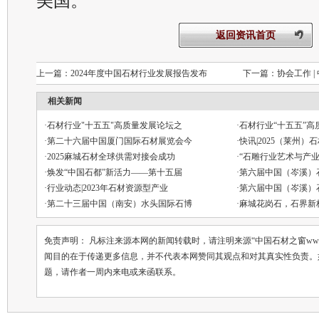
返回资讯首页
上一篇：
2024年度中国石材行业发展报告发布
下一篇：
协会工作 
相关新闻
·
石材行业"十五五"高质量发展论坛之
·
石材行业“十五五”高
·
第二十六届中国厦门国际石材展览会今
·
快讯|2025（莱州）
·
2025麻城石材全球供需对接会成功
·
“石雕行业艺术与产业
·
焕发“中国石都”新活力——第十五届
·
第六届中国（岑溪）
·
行业动态|2023年石材资源型产业
·
第六届中国（岑溪）
·
第二十三届中国（南安）水头国际石博
·
麻城花岗石，石界新
免责声明： 凡标注来源本网的新闻转载时，请注明来源“中国石材之窗ww.chin
闻目的在于传递更多信息，并不代表本网赞同其观点和对其真实性负责。
题，请作者一周内来电或来函联系。