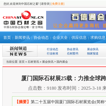
您好,欢迎来到中国石材之窗!
[请登录]
[免费注册]
首页
新闻资讯
协会动态
企业大全
供应信息
求购信息
|
|
|
|
|
行业动态
协会资讯
展会快讯
行业标准
石材图书
独家报道
当前位置:
首页
»
石材资讯
»
展会快讯
>
国内展会
厦门国际石材展25载：力推全球
点击数：
9180
发布时间：
2025-3-18
【摘要】
第二十五届中国厦门国际石材展览会(简称“