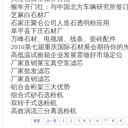
猴年开门红：与中国北方车辆研究所签
·
芝麻白石材厂
·
石家庄聚仑公司人造石透明粉应用
·
阜平县下庄石材厂
·
万峰石材、电视墙、线条、瓷砖配件
·
2016第七届重庆国际石材展会期待你的
·
高低温试验箱企业发展需做好市场定位
·
厂家直销莱宝真空泵滤芯
·
厂家批发滤芯
·
厂家直销滤芯
·
铝合金桁架三大优势
·
组合式砂石选粉机
·
双转子式选粉机
·
高效涡流三分离选粉机
·
首页
上一页
1
2
3
4
5
6
7
8
9