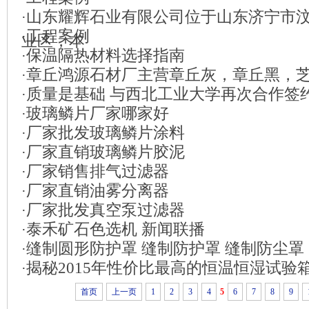
山东耀辉石业有限公司位于山东济宁市
·
工程案例
·
业区，本
保温隔热材料选择指南
·
章丘鸿源石材厂主营章丘灰，章丘黑，
·
质量是基础 与西北工业大学再次合作签
·
玻璃鳞片厂家哪家好
·
厂家批发玻璃鳞片涂料
·
厂家直销玻璃鳞片胶泥
·
厂家销售排气过滤器
·
厂家直销油雾分离器
·
厂家批发真空泵过滤器
·
泰禾矿石色选机 新闻联播
·
缝制圆形防护罩 缝制防护罩 缝制防尘罩
·
揭秘2015年性价比最高的恒温恒湿试验
·
首页
上一页
1
2
3
4
5
6
7
8
9