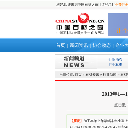
您好,欢迎来到中国石材之窗!
[请登录]
[免费注册
首页
新闻资讯
协会动态
企业
|
|
|
行业动态
行业标准
当前位置:
首页
»
石材资讯
»
行业新闻
>
石材
2013年1
点击数
【摘要】
加工本年上年增幅本年比重上年同
45.7%43.1%38.9%38.9%4.2% 4.2 中部411