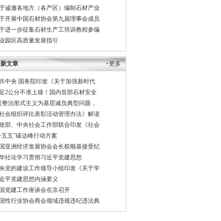
于诚邀各地方（各产区）编制石材产业
于开展中国石材协会第九届理事会成员
年
百分点
于进一步征集石材生产工培训教程参编
4.2
业园区高质量发展指引
1.9
最新文章
-6.1
+更多
-
共中央 国务院印发《关于加强新时代
足2公分不准上墙！国内首部石材安全
0.0
起整治形式主义为基层减负典型问题，
社会组织评比表彰活动管理办法》解读
政部、中央社会工作部联合印发《社会
十五五”碳达峰行动方案
国亚洲经济发展协会会长权顺基接受纪
华社论学习贯彻习近平党建思想
央党的建设工作领导小组印发《关于学
近平党建思想内涵要义
国党建工作座谈会在京召开
国性行业协会商会领域违规违纪违法典