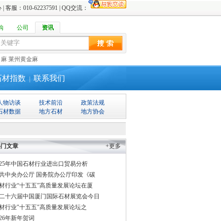
心
| 客服：010-62237591 | QQ交流：
购
公司
资讯
白麻
莱州黄金麻
石材指数
联系我们
|
人物访谈
技术前沿
政策法规
石材数据
地方石材
地方协会
热门文章
+更多
025年中国石材行业进出口贸易分析
共中央办公厅 国务院办公厅印发《碳
材行业“十五五”高质量发展论坛在厦
二十六届中国厦门国际石材展览会今日
材行业"十五五"高质量发展论坛之
026年新年贺词