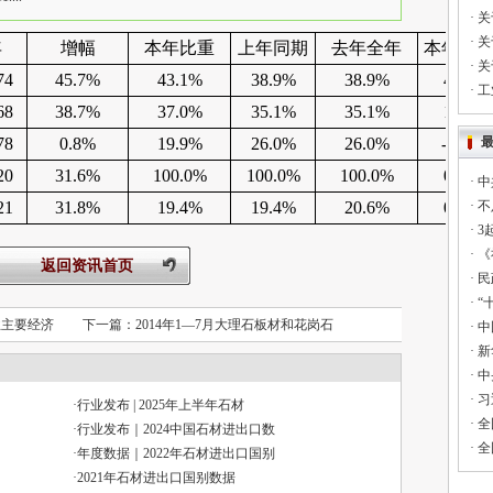
·
关
·
关
年
增幅
本年比重
上年同期
去年全年
本年
-
上
·
关
74
45.7%
43.1%
38.9%
38.9%
4.2%
·
工
68
38.7%
37.0%
35.1%
35.1%
1.9%
78
0.8%
19.9%
26.0%
26.0%
-6.1%
20
31.6%
100.0%
100.0%
100.0%
0.0%
·
中
21
31.8%
19.4%
19.4%
20.6%
0.0%
·
不
·
3
·
《
返回资讯首页
·
民
·
“
业主要经济
下一篇：
2014年1—7月大理石板材和花岗石
·
中
·
新
·
中
·
习
·
行业发布 | 2025年上半年石材
·
全
·
行业发布｜2024中国石材进出口数
·
全
·
年度数据｜2022年石材进出口国别
·
2021年石材进出口国别数据