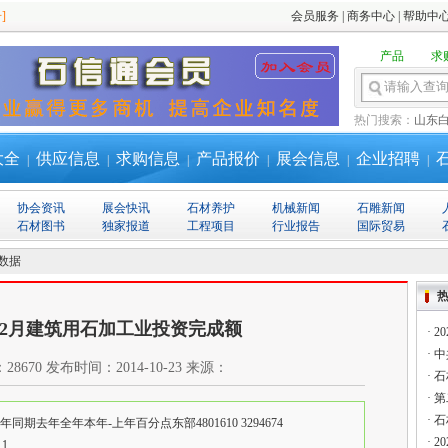
]
会员服务
|
商务中心
|
帮助中
产品
求
热门搜索：
山东
大全
供应信息
求购信息
产品报价
展会信息
企业招聘
|
|
|
|
|
|
协会资讯
展会快讯
石材养护
机械新闻
石雕新闻
石材图书
独家报道
工程项目
行业报告
国际贸易
数据
—12月建筑用石加工业投资完成额
·
2
·
中
：
28670
发布时间：
2014-10-23
来源：
·
石
·
第
·
石
期去年全年本年-上年百分点东部4801610 3294674
·
2
....