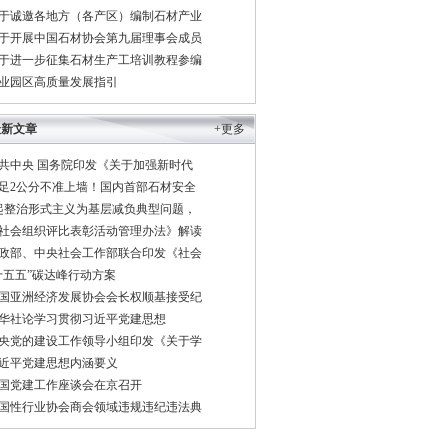
于诚邀各地方（各产区）编制石材产业
于开展中国石材协会第九届理事会成员
于进一步征集石材生产工培训教程参编
业园区高质量发展指引
最新文章
+更多
共中央 国务院印发《关于加强新时代
足2公分不准上墙！国内首部石材安全
起整治形式主义为基层减负典型问题，
社会组织评比表彰活动管理办法》解读
政部、中央社会工作部联合印发《社会
十五五”碳达峰行动方案
国亚洲经济发展协会会长权顺基接受纪
华社论学习贯彻习近平党建思想
央党的建设工作领导小组印发《关于学
近平党建思想内涵要义
国党建工作座谈会在京召开
国性行业协会商会领域违规违纪违法典