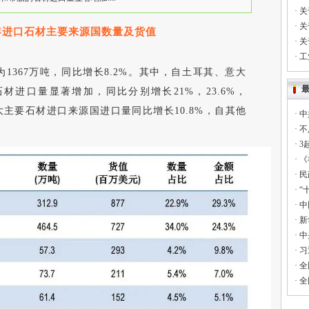
·
关
·
关
1年进口石材主要来源国数量及货值
·
关
·
工
为1367万吨，同比增长8.2%。其中，自土耳其、意大
材进口量显著增加，同比分别增长21%，23.6%，
%。自7大主要石材进口来源国进口量同比增长10.8%，自其他
·
中
·
不
·
3
·
《
·
民
·
“
·
中
·
新
·
中
·
习
·
全
·
全