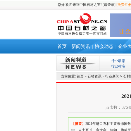
您好,欢迎来到中国石材之窗!
[请登录]
[免费注册
首页
新闻资讯
协会动态
企业
|
|
|
行业动态
行业标准
当前位置:
首页
»
石材资讯
»
行业新闻
>
石材
20
点击数：
3764
【摘要】
2021年进口石材主要来源国数
中，自土耳其、意大利、伊朗、葡萄牙和