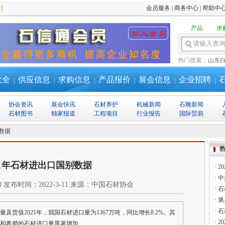
]
会员服务
|
商务中心
|
帮助中
产品
求
热门搜索：
山东
大全
供应信息
求购信息
产品报价
展会信息
企业招聘
|
|
|
|
|
|
协会资讯
展会快讯
石材养护
机械新闻
石雕新闻
石材图书
独家报道
工程项目
行业报告
国际贸易
数据
21年石材进出口国别数据
·
2
·
中
8
发布时间：
2022-3-11
来源：
中国石材协会
·
石
·
第
·
石
量及货值2021年，我国石材进口量为1367万吨，同比增长8.2%。其
·
2
希腊的石材进口量显著增加....