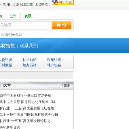
心
| 客服：010-62237591 | QQ交流：
购
公司
资讯
白麻
莱州黄金麻
石材指数
联系我们
|
人物访谈
技术前沿
政策法规
石材数据
地方石材
地方协会
热门文章
+更多
025年中国石材行业进出口贸易分析
共中央办公厅 国务院办公厅印发《碳
材行业“十五五”高质量发展论坛在厦
二十六届中国厦门国际石材展览会今日
材行业"十五五"高质量发展论坛之
026年新年贺词