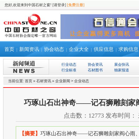
您好,欢迎来到中国石材之窗!
[请登录]
[免费注册]
首页
新闻资讯
协会动态
企业大全
供应信息
求购信息
|
|
|
|
|
行业动态
协会资讯
展会快讯
行业标准
石材图书
独家报道
当前位置:
首页
»
石材资讯
»
企业新闻
>
企业动态
巧琢山石出神奇——记石狮雕刻家
点击数：
12773
发布时间：
【摘要】
巧琢山石出神奇——记石狮雕刻家阎心雨、