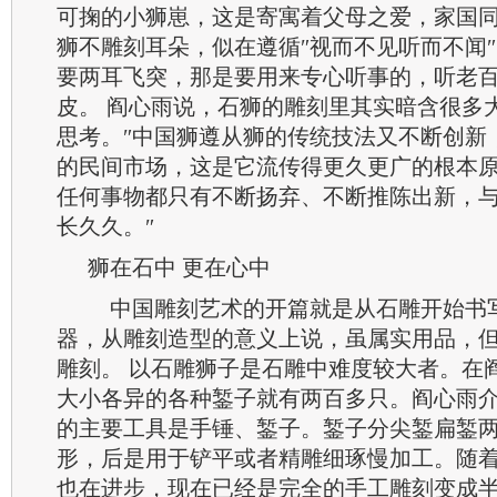
可掬的小狮崽，这是寄寓着父母之爱，家国
狮不雕刻耳朵，似在遵循″视而不见听而不闻
要两耳飞突，那是要用来专心听事的，听老
皮。 阎心雨说，石狮的雕刻里其实暗含很多
思考。″中国狮遵从狮的传统技法又不断创新
的民间市场，这是它流传得更久更广的根本
任何事物都只有不断扬弃、不断推陈出新，
长久久。″
狮在石中 更在心中
中国雕刻艺术的开篇就是从石雕开始书
器，从雕刻造型的意义上说，虽属实用品，
雕刻。 以石雕狮子是石雕中难度较大者。在
大小各异的各种錾子就有两百多只。阎心雨
的主要工具是手锤、錾子。錾子分尖錾扁錾
形，后是用于铲平或者精雕细琢慢加工。随
也在进步，现在已经是完全的手工雕刻变成