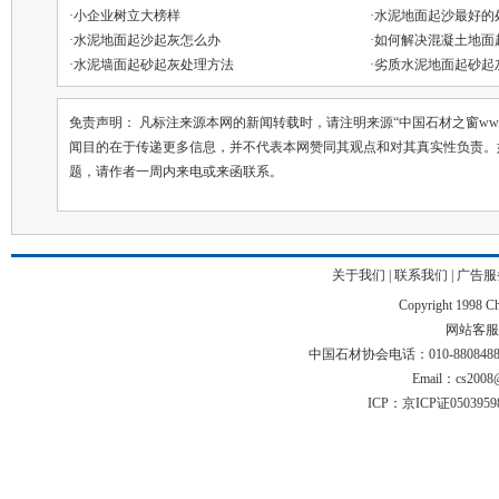
·
小企业树立大榜样
·
水泥地面起沙最好的
·
水泥地面起沙起灰怎么办
·
如何解决混凝土地面
·
水泥墙面起砂起灰处理方法
·
劣质水泥地面起砂起
免责声明： 凡标注来源本网的新闻转载时，请注明来源“中国石材之窗ww.chin
闻目的在于传递更多信息，并不代表本网赞同其观点和对其真实性负责。
题，请作者一周内来电或来函联系。
关于我们
|
联系我们
|
广告服
Copyright 1998 Chi
网站客服电话
中国石材协会电话：010-88084883 01
Email：cs2008@
ICP：京ICP证050395