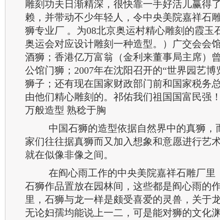
雕刻功夫日渐精深，很快靠一手好活儿赢得
赖，并带动不少年轻人，令中央美院嘉祥石
狮专业厂 。为08北京奥运村精心雕刻的霞玉
奥运会对应设计雕刻一种造型。）广交会会
酒狮；香港亿万富翁（金利来董事局主席）
公馆门狮；2007年在沈阳召开的“世界园艺博
狮子；还有现在国家财政部门前和国家税务
由他们精心雕刻的。祁佑我们祖国国富民强
万般造型 熟稔于胸
中国石狮的造型依据自然界中的真狮，
家们往往据真狮而又加入想象和意愿进行艺
就在似像非像之间。
在阎心雨工作的中央美院嘉祥石雕厂里
石狮作品置放在园林间，这些都是阎心雨的
里，石狮与龙一样是颇受喜爱的灵兽，关于
无论妇孺均能说上一二，可是能对狮的文化