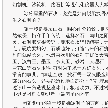
切割机、沙轮机、磨石机等现代化仪器大大
冰冷厚重的石块，究竟是如何脱胎换骨
生之石狮的？
第一步是要采山石。阎心雨介绍说，叫
然敬畏）恪守千年传统：选择名石、南山之
黄。石狮取材很考究，要求石质坚硬结实，
点，硬度要均匀。石质越好，打造出来的石
时间就越长久。他最喜欢用的石种有优质天
玉、汉白玉、墨玉、佘太玉、砂岩、大理石
雪花白等石材玉料″有时为了求一方好石头，
常有的事儿。″闫忠全说，挑石需一双火眼金
部分的石头，还要能透过地面部分 ″掐算″埋
过冰山一角透视整座冰山，极考功力。不过
不过是雕刻石狮过程中最简单的环节。
雕刻狮子的第一步是确定狮子的方向，