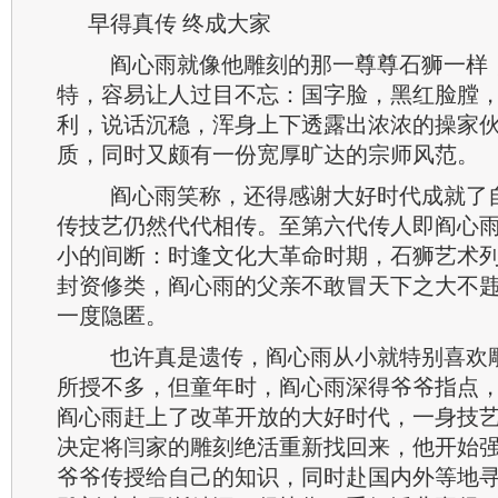
早得真传 终成大家
阎心雨就像他雕刻的那一尊尊石狮一样
特，容易让人过目不忘：国字脸，黑红脸膛
利，说话沉稳，浑身上下透露出浓浓的操家
质，同时又颇有一份宽厚旷达的宗师风范。
阎心雨笑称，还得感谢大好时代成就了
传技艺仍然代代相传。至第六代传人即阎心
小的间断：时逢文化大革命时期，石狮艺术列
封资修类，阎心雨的父亲不敢冒天下之大不
一度隐匿。
也许真是遗传，阎心雨从小就特别喜欢
所授不多，但童年时，阎心雨深得爷爷指点
阎心雨赶上了改革开放的大好时代，一身技
决定将闫家的雕刻绝活重新找回来，他开始
爷爷传授给自己的知识，同时赴国内外等地