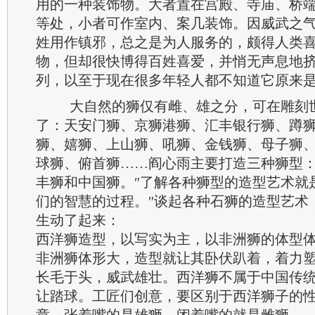
用的一种装饰物。大者置在宫殿、寺庙、桥
等处，小者可作室内、案几装饰。因威武之
姓用作镇邪，总之是为人服务的，颇得人类
物，但却很快博得百姓喜爱，并悄无声息地
列，以至于现在很多年轻人都不知道它原来是
大自然的狮仅有雌、雄之分，可在雕刻
了：天安门狮、京狮港狮、汇丰银行狮、蹲
狮、嬉狮、上山狮、吼狮、金钱狮、母子狮
球狮、俯首狮……阎心雨主要打造三种狮型
丰狮和中国狮。″了解各种狮型的造型艺术就
们的智慧的过程。″谈起各种石狮的造型艺术
生动了起来：
西洋狮造型，以写实为主，以非洲狮的体型
非洲狮体形大，造型就让其卧伏趴着，着力
长毛于头，威武雄壮。西洋狮不属于中国传
让踏球。工匠们创意，要区别于西洋狮子的