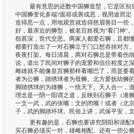
最有意思的还数中国狮造型，它是区别
中国狮变化多端?面容或善或恶，视用途而定
造得恶一点，用地观赏就造得慈眉善目一些
好，最亲近的狮型，被老百姓视为″看门神″
怨甚深，世代交恶。两家人都爱石狮，且都懂
都要打造出了一对石狮立于门口想吞掉对方
夜夜打架。每日清晨，两对石狮总是带着伤
说，道出了民间对狮子的宠爱和信任程度之
雌雄就不能像皇宫狮那样看嘴巴了，而是要
者为公狮，踏绣球者为母狮。北方爱抚幼狮
脚踏绣球的为雄狮，一统天下。天人合一，
理念是一阴一阳谓之道，反映到石狮子（港
一文一武，武的张嘴；文的闭嘴！或者（北
子，武的脚踏环球。民俗上讲，武保平安，
更有趣的是，石狮也要讲究阴阳和谐配
买石狮必须买一对，雄雌相配。还有一些公