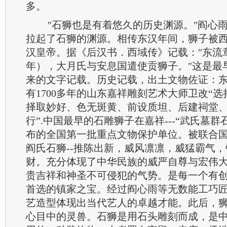
多。
″石狮也是有着悠久的历史渊源。″阎心
拉起了石狮的渊源。相传东汉年间，狮子被
汉皇帝。据《后汉书．西域传》记载：″东流
年），大月氏与安息国遣使贡狮子。″这是最
来的文字记载。历史记载，出土文物佐证：东
有1700多年的山东嘉祥雕刻艺术大师卫改“
择取妙好、色无斑黄、前设质坦、后建祠堂
行”.中国最早的石雕狮子在嘉祥---“武氏墓
布的全国第一批重点文物保护单位。被联合
阎氏石狮--推陈出新，威风凛凛，威猛霸气
财。充分体现了中华民族的威严自尊与宏伟
贵吉祥和神圣不可侵犯的气势。是每一个有
首选的镇家之宝。经过阎心雨等无数能工巧
艺造型体现出当代艺人的卓越才能。此后，
心目中的灵兽。石狮是用石头雕刻而成，是