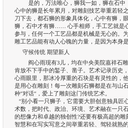
是的，万法唯心，狮我一如，狮在石中
心中的狮是长年累月，对雕刻技艺举重若轻
刀下去，都石狮的形象具体化，心中有狮，
狮，石中才有狮…… 心手相师，手工艺就是
参与，任何一个工艺品都是机械是无心的。
雕工艺品能有动人心魄的力量，是因为本身
守候传统 期望新人
阎心雨现有3儿，均在中央美院嘉祥石雕
肯放不下手中的錾子、凿子。艺术记录历史
心雨眼里，那冰冷厚重的石块是有灵性的，
是用心在雕刻！每一次雕刻石狮都是在与山
种″对话″，爱上了雕刻这门传统艺术。
″别小看一只狮子，它需要大胆创意独具匠
术数，把时代、政治、环境、艺术融在一只
的想像力和卓越的独创性?还要有极高超的雕
智慧和在写实写意之间举重若轻、驾轻就熟的