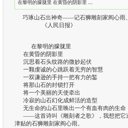
在黎明的朦胧里 在黄昏的阴影里 ....
巧琢山石出神奇——记石狮雕刻家阎心雨
《人民日报》
在黎明的朦胧里
在黄昏的阴影里
沉思着石头纹路的微妙起伏
一颗虔诚的心跳跃着无穷的智慧
一双谦逊的手持一把有力的錾
将那山石的封锁打开
将一个美丽的天使牵出
冷寂的山石幻化成鲜活的造型
无生命的山石里唤出一个有血有肉的生命
——这首诗叫《雕刻者之歌》，我想把它
津贴的石狮雕刻家阎心雨。