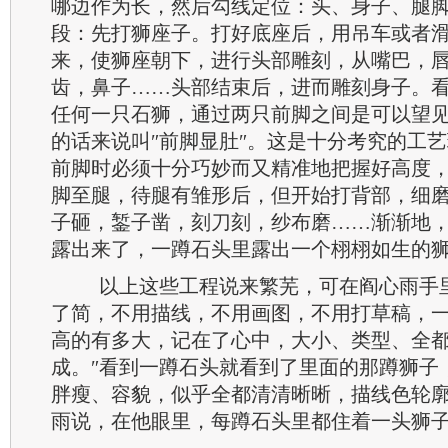
哪边作为长，然后勾线定位：头、身子、腿
段：先打狮座子。打好底座后，用吊车或者
来，使狮座朝下，进行头部雕刻，从嘴巴，
齿，鼻子……头部结束后，进而雕刻身子。
任何一只石狮，通过两只前脚之间是可以望
的话来说叫″前脚显肚″。这是十分考究的工
前脚时必须十分巧妙而又精准地把握好高度，
脚至腿，待腿有雏形后，但开始打背部，细
子砸，錾子凿，刻刀刻，纱布磨……渐渐地
露出来了，一蹲石头里露出一个栩栩如生的
以上这些工程说来繁芜，可在阎心雨手
了简，不用描线，不用画图，不用打草稿，
高的有多大，记在了心中，大小、类型、全
成。″看到一蹲石头就看到了里面的那蹲狮子
胖瘦、容貌，似乎全都清清晰晰，描线色轮廓
雨说，在他眼里，每蹲石头里都住着一头狮