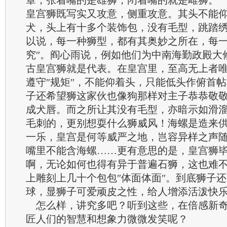
章，张着嘴的是雄狮，闭着嘴的就是雌狮。
皇宫狮既写实又攻意，侧重攻意。其头不能
犬，头上有十多个装饰包，没有毛型，跳踏
以说，每一种狮型，都有其奥妙之所在，每
究″。阎心雨说，例如他们为中南海勤政殿大修
古皇宫狮就是代表。在皇宫里，至高无上者
遵守″规矩″，不能仰着头，只能低头作俯首
子还希望狮这家伙也像狗那样对主子恭恭敬
成犬唇。而之所让其没有毛型，亦暗示如滑
毛刺的，更别想耍什么狮威风！海螺是造来
一乐，皇宫是何等威严之地，岂容异样之声
嘴里不能含海螺……更有意思的是，皇宫狮
啊，无论如何也得有异于普遍石狮，这也难
上雕刻上几十个包包″体面体面″。到底狮子
球，显狮子可爱顽皮之性，给人增添活泼快
怎么样，讲究多吧？听到这些，在倍感新奇
匠人们的智慧和想象力微微发笑呢？