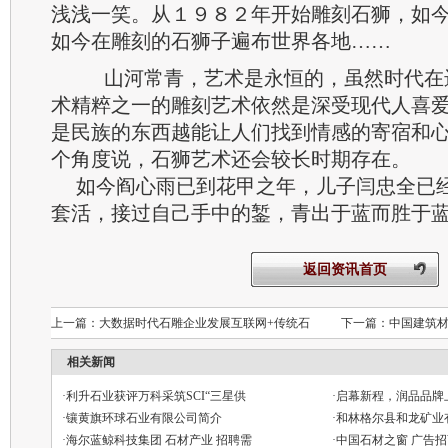
浅浅一笑。从１９８２年开始雕刻石狮，如今
如今在雕刻的石狮子遍布世界各地……
山河常青，艺术是永恒的，虽然时代在
术精粹之一的雕刻艺术依然是深受现代人喜
是民族的东西越能让人们找到情感的寄宿和
个角度说，石狮艺术还会较长时期存在。
如今阎心雨已到花甲之年，儿子闫忠全已
套活，接过自己手中的錾，青出于蓝而胜于
返回资讯首页
上一篇：
大数据时代石雕企业发展互联网+传统石
下一篇：
中国建筑
相关新闻
·
利升石业获评万科采筑SCI“三星供
·
启幕新程，润品品牌
·
镶黄旗环球石业有限公司简介
·
和林格尔县和龙矿业
·
海尔蓝鲸科技集团 石材产业 招聘需
·
中国石材之窗 广告招