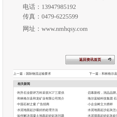
电话：
13947985192
传真：
0479-6225599
网址：
www.nmhqsy.com
返回资讯首页
上一篇：
国际物流运输要求
下一篇：
和林格尔
相关新闻
·
利升石业获评万科采筑SCI“三星供
·
启幕新程，润品品牌
·
和林格尔县和龙矿业有限公司简介
·
海尔蓝鲸科技集团 石
·
中国石材之窗 广告招商
·
小企业树立大榜样
·
水泥地面起沙最好的处理方法
·
水泥地面起沙起灰怎
·
如何解决混凝土地面起砂起灰问题
·
水泥墙面起砂起灰处