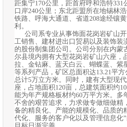
距集宁
170
公里，距首府呼和浩特
331
口岸
240
公里；东北距盟所在地锡林浩
铁路、呼海大通道、省道
208
途经镶黄
利。
公司系专业从事饰面花岗岩矿山开
工销售、建材进出口贸易以及装饰装
的股份制集团公司。公司分别在内蒙
尔县境内拥有大型花岗岩矿山六座，
拉、金钻麻、蓝天白云、蝴蝶蓝、紫
等系列产品，矿区总面积达
13.21
平方
总计
5
万立方米。同时，建有大型现代
座，占地面积
120
亩，总建筑面积约
10
能为年产规格板材约
60
万平方米。多
不舍的艰苦追求，力求做专做细做精
备的精良化、产能的规模化、品质的
代化、服务的客户化以及管理信息化
目标日渐完善。